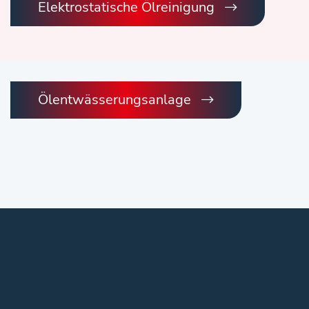
Elektrostatische Ölreinigung
Ölentwässerungsanlage