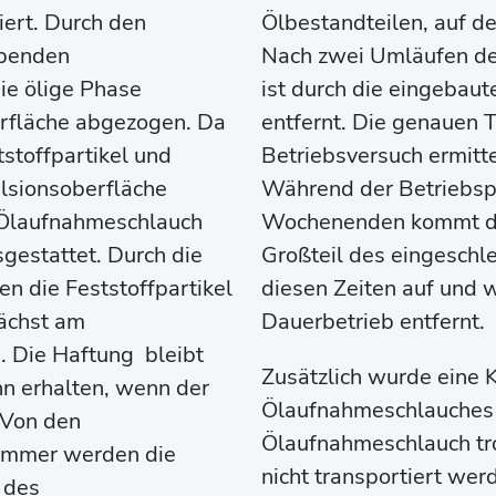
iert. Durch den
Ölbestandteilen, auf d
ibenden
Nach zwei Umläufen d
ie ölige Phase
ist durch die eingebau
erfläche abgezogen. Da
entfernt. Die genauen 
stoffpartikel und
Betriebsversuch ermitte
ulsionsoberfläche
Während der Betriebsp
Ölaufnahmeschlauch
Wochenenden kommt die
gestattet. Durch die
Großteil des eingesch
 die Feststoffpartikel
diesen Zeiten auf und
ächst am
Dauerbetrieb entfernt.
. Die Haftung bleibt
Zusätzlich wurde eine K
n erhalten, wenn der
Ölaufnahmeschlauches 
. Von den
Ölaufnahmeschlauch tr
kimmer werden die
nicht transportiert werd
 des