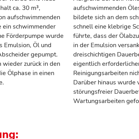
halt ca. 30 m³,
aufschwimmenden Öles 
g von aufschwimmenden
bildete sich an dem s
e ein schwimmender
schnell eine klebrige Sc
eine Förderpumpe wurde
führte, dass der Ölabz
s Emulsion, Öl und
in der Emulsion versan
 Abscheider gepumpt.
dreischichtigen Dauerb
n wieder zurück in den
eigentlich erforderlic
ie Ölphase in einen
Reinigungsarbeiten nic
e.
Darüber hinaus wurde v
störungsfreier Dauerbe
Wartungsarbeiten gefo
ung: