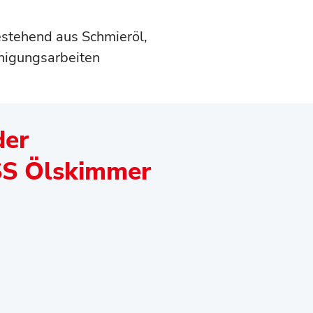
stehend aus Schmieröl,
inigungsarbeiten
der
SS Ölskimmer