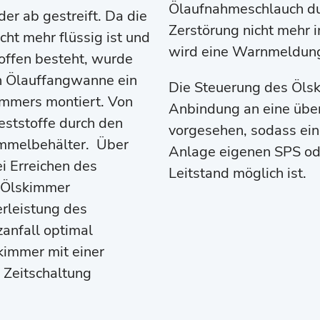
Ölaufnahmeschlauch d
r ab gestreift. Da die
Zerstörung nicht mehr 
ht mehr flüssig ist und
wird eine Warnmeldun
toffen besteht, wurde
n Ölauffangwanne ein
Die Steuerung des Ölsk
kimmers montiert. Von
Anbindung an eine übe
Feststoffe durch den
vorgesehen, sodass ein
Sammelbehälter. Über
Anlage eigenen SPS od
i Erreichen des
Leitstand möglich ist.
 Ölskimmer
rleistung des
anfall optimal
kimmer mit einer
 Zeitschaltung