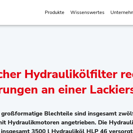
Produkte
Wissenswertes
Unterneh
cher Hydraulikölfilter r
rungen an einer Lackier
r großformatige Blechteile sind insgesamt zwö
it Hydraulikmotoren angetrieben. Die Hydrau
t insgesamt 3500 l Hydrauliköl HLP 46 versorgt