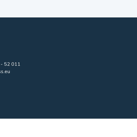
 - 52 011
ss.eu