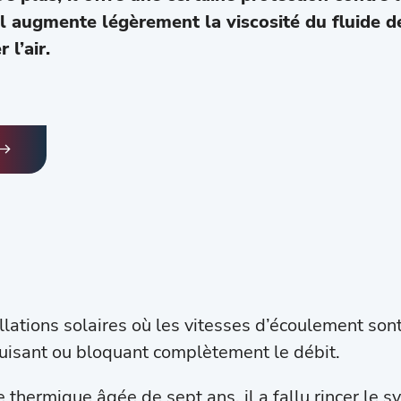
l augmente légèrement la viscosité du fluide de 
 l’air.
allations solaires où les vitesses d’écoulement sont
duisant ou bloquant complètement le débit.
e thermique âgée de sept ans, il a fallu rincer le s