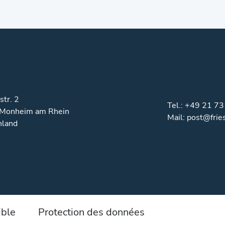
str. 2
Tel.:
+49 21 73
Monheim am Rhein
Mail:
post@frie
hland
ible
Protection des données