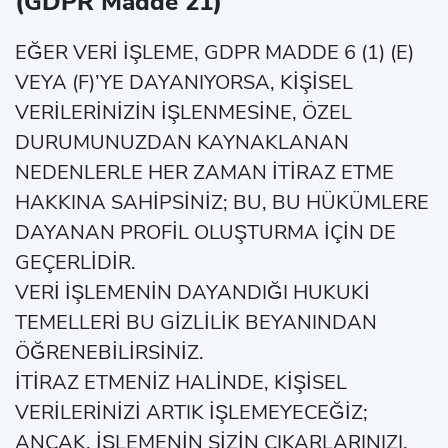
(GDPR Madde 21)
EĞER VERİ İŞLEME, GDPR MADDE 6 (1) (E)
VEYA (F)’YE DAYANIYORSA, KİŞİSEL
VERİLERİNİZİN İŞLENMESİNE, ÖZEL
DURUMUNUZDAN KAYNAKLANAN
NEDENLERLE HER ZAMAN İTİRAZ ETME
HAKKINA SAHİPSİNİZ; BU, BU HÜKÜMLERE
DAYANAN PROFİL OLUŞTURMA İÇİN DE
GEÇERLİDİR.
VERİ İŞLEMENİN DAYANDIĞI HUKUKİ
TEMELLERİ BU GİZLİLİK BEYANINDAN
ÖĞRENEBİLİRSİNİZ.
İTİRAZ ETMENİZ HALİNDE, KİŞİSEL
VERİLERİNİZİ ARTIK İŞLEMEYECEĞİZ;
ANCAK, İŞLEMENİN SİZİN ÇIKARLARINIZI,